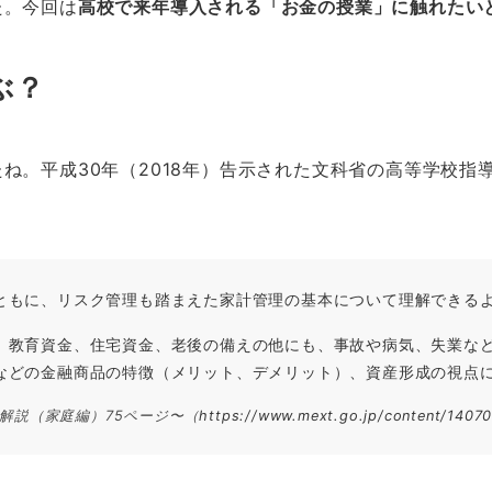
た。今回は
高校で来年導入される「お金の授業」に触れたい
ぶ？
ね。平成30年（2018年）告示された文科省の高等学校指
ともに、リスク管理も踏まえた家計管理の基本について理解できる
、教育資金、住宅資金、老後の備えの他にも、事故や病気、失業な
などの金融商品の特徴（メリット、デメリット）、資産形成の視点
解説（家庭編）75ページ〜（
https://www.mext.go.jp/content/14070