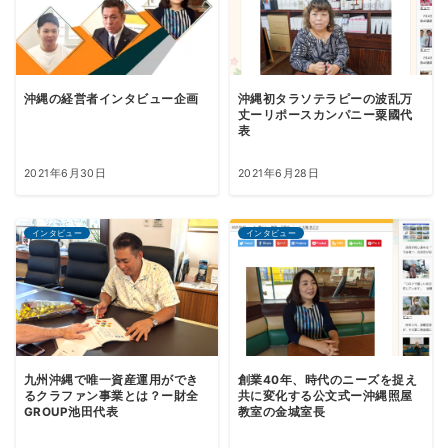
沖縄の経営者インタビュー企画
沖縄初タラソテラピーの波乱万
丈ーリポースカンパニー粟國代
表
2021年6月30日
2021年6月28日
インタビュー
インタビュー
九州沖縄で唯一資産運用ができ
創業40年、時代のニーズを捉え
るクラファン事業とは？ー財全
共に変化する公文式ー沖縄照屋
GROUP池田代表
教室の金城室長