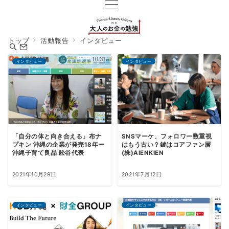
トップ
活動報告
インタビュー
インタビュー
インタビュー
「自分の体と向き合える」布ナ
SNSマーケ、フォロワー数重視
プキン 沖縄の企業が発売18年ー
はもう古い？鍵はコアファン層
沖縄子育て良品 舩谷代表
(株)AIENKIEN
2021年10月29日
2021年7月12日
インタビュー
インタビュー