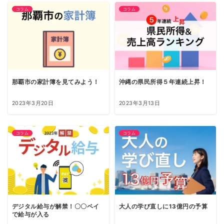
コラム
コラム
那覇市の家計簿を見てみよう！
沖縄の県民所得５年連続上昇！
2023年3月20日
2023年3月13日
コラム
コラム
デジタル給与が解禁！〇〇ペイ
大人の学び直しに13億円の予算
で給与が入る