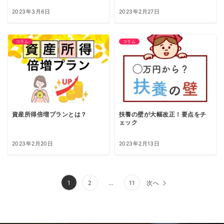
2023年3月6日
2023年2月27日
コラム
コラム
資産所得倍増プランとは？
扶養の壁が大幅改正！要点をチ
ェック
2023年2月20日
2023年2月13日
投
1
2
…
11
次へ
稿
の