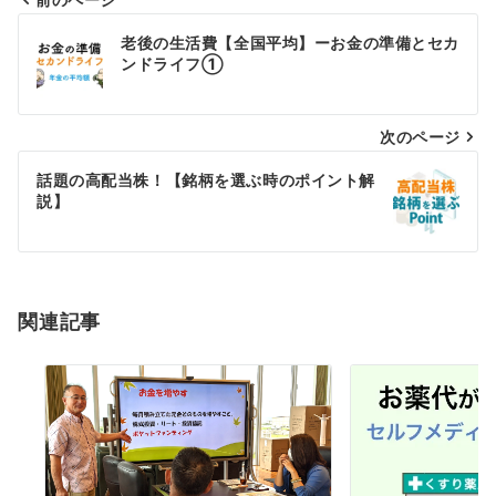
投
老後の生活費【全国平均】ーお金の準備とセカ
稿
ンドライフ①
ナ
次のページ
ビ
ゲ
話題の高配当株！【銘柄を選ぶ時のポイント解
説】
ー
シ
ョ
関連記事
ン