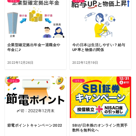
コラム
コラム
企業型確定拠出年金ー退職金や
今の日本は生活しやすい？給与
年金に♪
UP率と物価の関係
2022年12月26日
2022年12月19日
コラム
コラム
節電ポイントキャンペーン2022
SBIが日本株のオンライン売買手
数料を無料化へ